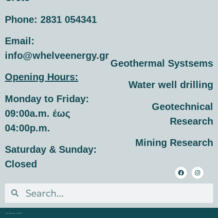
Phone:
2831 054341
Εmail:
info@whelveenergy.gr
Geothermal Systsems
Opening Hours:
Water well drilling
Monday to Friday:
Geotechnical
09:00a.m. έως
Research
04:00p.m.
Mining Research
Saturday & Sunday:
Closed
© 2022 Whelve energy – Created by