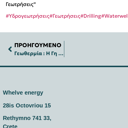
Γεωτρήσεις”
#Υδρογεωτρήσεις
#Γεωτρήσεις
#Drilling
#Waterwel
ΠΡΟΗΓΟΥΜΕΝΟ
Γεωθερμία : Η Γη δίνει τη λύση στον Καύσωνα μειώνοντας την κατανάλωση σε ψύξη έως και 40%
Whelve energy
28is Octovriou 15
Rethymno 741 33,
Crete