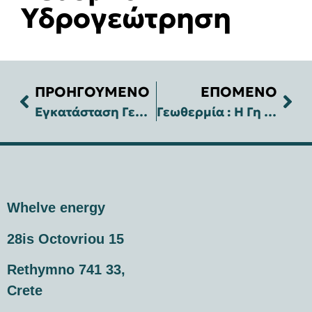
Υδρογεώτρηση
ΠΡΟΗΓΟΥΜΕΝΟ
ΕΠΟΜΕΝΟ
Εγκατάσταση Γεωθερμίας κλειστού τύπου για Θέρμανση-Ψύξη κατοικίας στο Κολυμβάρι Χανιών
Γεωθερμία : Η Γη δίνει τη λύση στον Καύσωνα μειώνοντας την κατανάλωση σε ψύξη έως και 40%
Whelve energy
28is Octovriou 15
Rethymno 741 33,
Crete