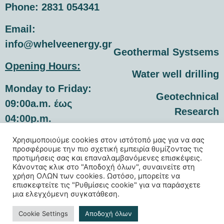
Phone:
2831 054341
Εmail:
info@whelveenergy.gr
Geothermal Systsems
Opening Hours:
Water well drilling
Monday to Friday:
Geotechnical
09:00a.m. έως
Research
04:00p.m.
Mining Research
Saturday & Sunday:
Χρησιμοποιούμε cookies στον ιστότοπό μας για να σας
προσφέρουμε την πιο σχετική εμπειρία θυμίζοντας τις
Closed
προτιμήσεις σας και επαναλαμβανόμενες επισκέψεις.
Κάνοντας κλικ στο "Αποδοχή όλων", συναινείτε στη
χρήση ΟΛΩΝ των cookies. Ωστόσο, μπορείτε να
επισκεφτείτε τις "Ρυθμίσεις cookie" για να παράσχετε
μια ελεγχόμενη συγκατάθεση.
© 2022 Whelve energy – Created by
Cookie Settings
Aποδοχή όλων