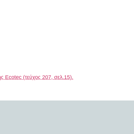
ης Ecotec (τεύχος 207, σελ.15).